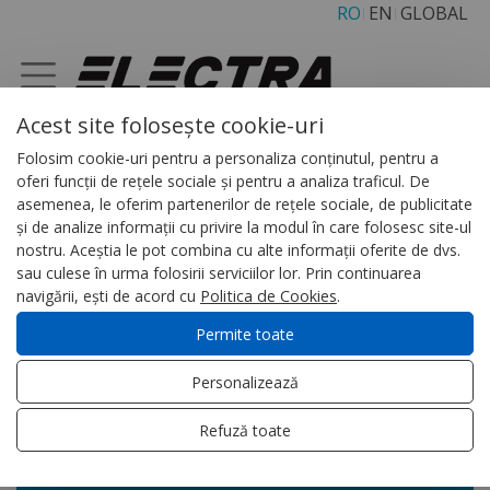
RO
EN
GLOBAL
Acest site folosește cookie-uri
Folosim cookie-uri pentru a personaliza conținutul, pentru a
PRODUSE SI SERVICII
oferi funcții de rețele sociale și pentru a analiza traficul. De
asemenea, le oferim partenerilor de rețele sociale, de publicitate
și de analize informații cu privire la modul în care folosesc site-ul
nostru. Aceștia le pot combina cu alte informații oferite de dvs.
Videointerfoane si interfoane
sau culese în urma folosirii serviciilor lor. Prin continuarea
navigării, ești de acord cu
Politica de Cookies
.
Gama Touch Line
Permite toate
4 fire
Personalizează
Terminale
Refuză toate
Panouri exterioare
Echipamente auxiliare